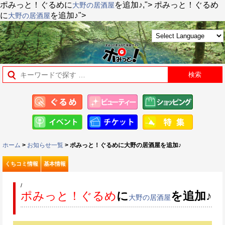
ポみっと！ぐるめ
に
を追加♪,">
ポみっと！ぐるめ
大野の居酒屋
に
を追加♪">
大野の居酒屋
ホーム
>
お知らせ一覧
> ポみっと！ぐるめに大野の居酒屋を追加♪
くちコミ情報
基本情報
/
ポみっと！ぐるめ
に
を追加♪
大野の居酒屋