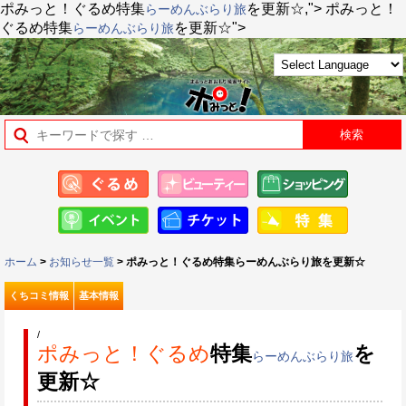
ポみっと！ぐるめ
特集
を更新☆,">
ポみっと！
らーめんぶらり旅
ぐるめ
特集
を更新☆">
らーめんぶらり旅
ホーム
>
お知らせ一覧
> ポみっと！ぐるめ特集らーめんぶらり旅を更新☆
くちコミ情報
基本情報
/
ポみっと！ぐるめ
特集
を
らーめんぶらり旅
更新☆