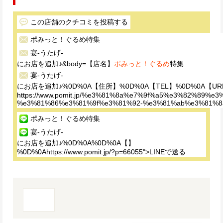
この店舗のクチコミを投稿する
ポみっと！ぐるめ
特集
宴-うたげ-
にお店を追加♪&body=【店名】
ポみっと！ぐるめ
特集
宴-うたげ-
にお店を追加♪%0D%0A【住所】%0D%0A【TEL】%0D%0A【UR
https://www.pomit.jp/%e3%81%8a%e7%9f%a5%e3%82%
%e3%81%86%e3%81%9f%e3%81%92-%e3%81%ab%e3%81%
ポみっと！ぐるめ
特集
宴-うたげ-
にお店を追加♪%0D%0A%0D%0A【】
%0D%0Ahttps://www.pomit.jp/?p=66055">LINEで送る