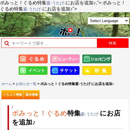
ポみっと！ぐるめ
特集
にお店を追加♪,">
ポみっと！
宴-うたげ-
ぐるめ
特集
にお店を追加♪">
宴-うたげ-
ホーム
>
お知らせ一覧
> ポみっと！ぐるめ特集宴-うたげ-にお店を追加♪
くちコミ情報
基本情報
/
ポみっと！ぐるめ
特集
にお店
宴-うたげ-
を追加♪