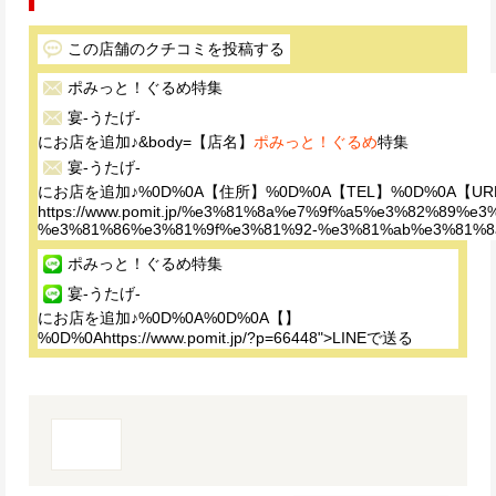
この店舗のクチコミを投稿する
ポみっと！ぐるめ
特集
宴-うたげ-
にお店を追加♪&body=【店名】
ポみっと！ぐるめ
特集
宴-うたげ-
にお店を追加♪%0D%0A【住所】%0D%0A【TEL】%0D%0A【UR
https://www.pomit.jp/%e3%81%8a%e7%9f%a5%e3%82%
%e3%81%86%e3%81%9f%e3%81%92-%e3%81%ab%e3%81%
ポみっと！ぐるめ
特集
宴-うたげ-
にお店を追加♪%0D%0A%0D%0A【】
%0D%0Ahttps://www.pomit.jp/?p=66448">LINEで送る