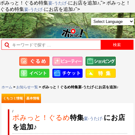
ポみっと！ぐるめ
特集
にお店を追加♪,">
ポみっと！
宴-うたげ-
ぐるめ
特集
にお店を追加♪">
宴-うたげ-
ホーム
>
お知らせ一覧
> ポみっと！ぐるめ特集宴-うたげ-にお店を追加♪
くちコミ情報
基本情報
/
ポみっと！ぐるめ
特集
にお店
宴-うたげ-
を追加♪