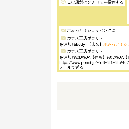
この店舗のクチコミを投稿する
ポみっと！ショッピング
に
ガラス工房ポラリス
を追加♪&body=【店名】
ポみっと！シ
ガラス工房ポラリス
を追加♪%0D%0A【住所】%0D%0A【T
https://www.pomit.jp/%e3%8
メールで送る