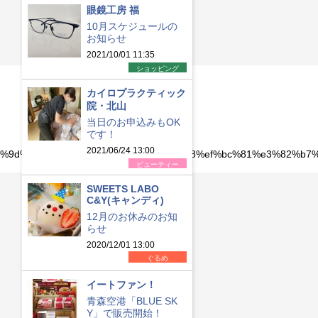
眼鏡工房 福
10月スケジュールの
お知らせ
2021/10/01 11:35
ショッピング
カイロプラクティック
院・北山
当日のお申込みもOK
です！
2021/06/24 13:00
%e3%83%9d%e3%81%bf%e3%81%a3%e3%81%a8%ef%bc%81%e3%8
ビューティー
SWEETS LABO
C&Y(キャンディ)
12月のお休みのお知
らせ
2020/12/01 13:00
ぐるめ
イートファン！
青森空港「BLUE SK
Y」で販売開始！