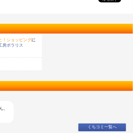
と！ショッピング
に
工房ポラリス
♪
ん。
くちコミ一覧へ