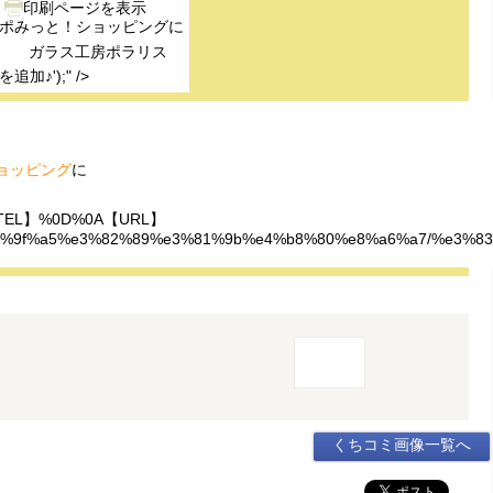
ポみっと！ショッピング
に
ガラス工房ポラリス
を追加♪');" />
ョッピング
に
EL】%0D%0A【URL】
1%8a%e7%9f%a5%e3%82%89%e3%81%9b%e4%b8%80%e8%a6%a7/
くちコミ画像一覧へ