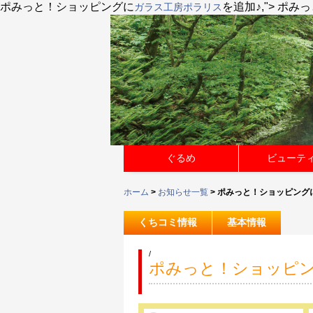
ポみっと！ショッピング
に
を追加♪,">
ポみっ
ガラス工房ポラリス
ぐるめ
ビューテ
ホーム
>
お知らせ一覧
> ポみっと！ショッピング
くちコミ情報
基本情報
/
ポみっと！ショッピ