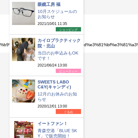
眼鏡工房 福
10月スケジュールの
お知らせ
2021/10/01 11:35
ショッピング
カイロプラクティック
e7%89%b9%e9%9b%86%e3%80%8e%e3%83%9d%e3%81%bf%e3%81
院・北山
当日のお申込みもOK
です！
2021/06/24 13:00
ビューティー
SWEETS LABO
C&Y(キャンディ)
12月のお休みのお知
らせ
2020/12/01 13:00
ぐるめ
イートファン！
青森空港「BLUE SK
Y」で販売開始！