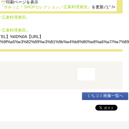
『ポみっと！SHOPセレクション／広東料理東田』
を更新♪');" />
／広東料理東田』
／広東料理東田』
EL】%0D%0A【URL】
%8a%e7%9f%a5%e3%82%89%e3%81%9b%e4%b8%80%e8%a6%a7/%
くちコミ画像一覧へ