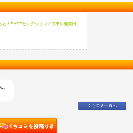
っと！SHOPセレクション／広東料理東田』
♪
ん。
くちコミ一覧へ