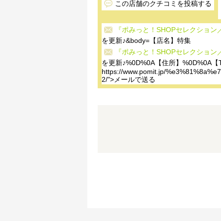
この店舗のクチコミを投稿する
『ポみっと！SHOPセレクション
を更新♪&body=【店名】特集
『ポみっと！SHOPセレクション
を更新♪%0D%0A【住所】%0D%0A【T
https://www.pomit.jp/%e3%81
2/">メールで送る