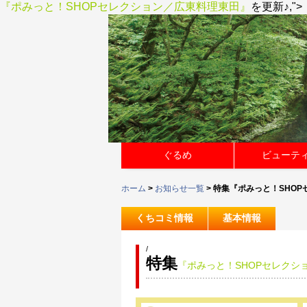
『ポみっと！SHOPセレクション／広東料理東田』
を更新♪,">
ぐるめ
ビューテ
ホーム
>
お知らせ一覧
> 特集『ポみっと！SHO
くちコミ情報
基本情報
/
特集
『ポみっと！SHOPセレクシ