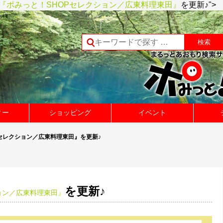
『ポみっと！SHOPセレクション／広東料理東田』
を更新♪">
ィー
ショッピング
イベント
Pセレクション／広東料理東田』を更新♪
を更新♪
ョン／広東料理東田』