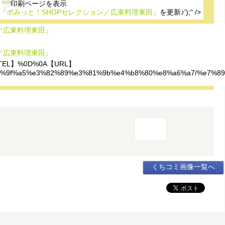
『ポみっと！SHOPセレクション／広東料理東田』
を更新♪');" />
／広東料理東田』
／広東料理東田』
EL】%0D%0A【URL】
%8a%e7%9f%a5%e3%82%89%e3%81%9b%e4%b8%80%e8%a6%a7/%
くちコミ画像一覧へ