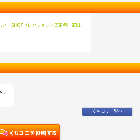
っと！SHOPセレクション／広東料理東田』
♪
ん。
くちコミ一覧へ