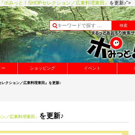
『ポみっと！SHOPセレクション／広東料理東田』
を更新♪">
ィー
ショッピング
イベント
Pセレクション／広東料理東田』を更新♪
を更新♪
ョン／広東料理東田』