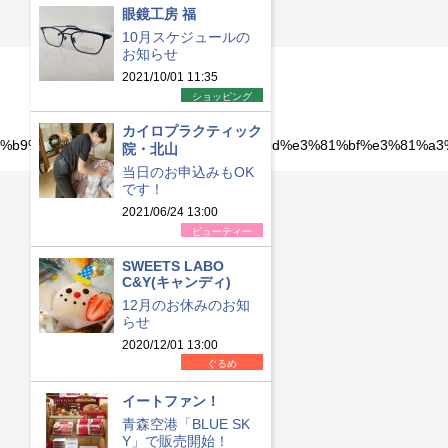
眼鏡工房 福
10月スケジュールの
お知らせ
2021/10/01 11:35
ショッピング
カイロプラクティック
e7%89%b9%e9%9b%86%e3%80%8e%e3%83%9d%e3%81%bf%e3%81
院・北山
当日のお申込みもOK
です！
2021/06/24 13:00
ビューティー
SWEETS LABO
C&Y(キャンディ)
12月のお休みのお知
らせ
2020/12/01 13:00
ぐるめ
イートファン！
青森空港「BLUE SK
Y」で販売開始！