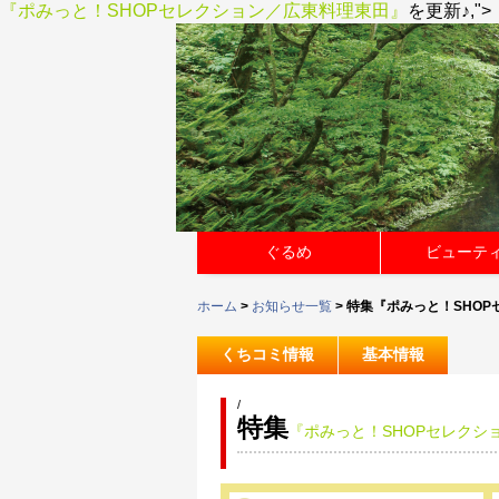
『ポみっと！SHOPセレクション／広東料理東田』
を更新♪,">
ぐるめ
ビューテ
ホーム
>
お知らせ一覧
> 特集『ポみっと！SHO
くちコミ情報
基本情報
/
特集
『ポみっと！SHOPセレクシ