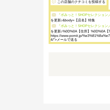
この店舗のクチコミを投稿する
『ポみっと！SHOPセレクション
を更新♪&body=【店名】特集
『ポみっと！SHOPセレクション
を更新♪%0D%0A【住所】%0D%0A【T
https://www.pomit.jp/%e3%81
4/">メールで送る