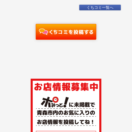
くちコミ一覧へ