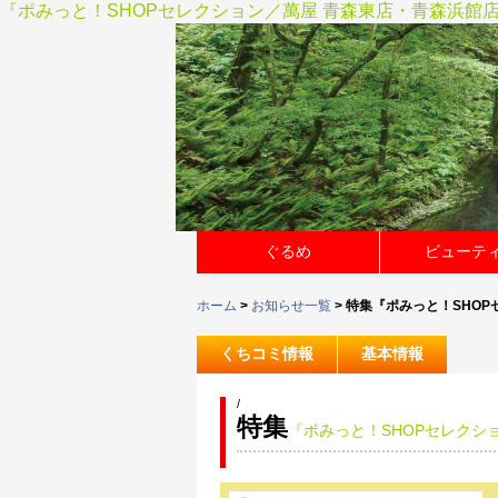
『ポみっと！SHOPセレクション／萬屋 青森東店・青森浜館
ぐるめ
ビューテ
ホーム
>
お知らせ一覧
> 特集『ポみっと！SHO
くちコミ情報
基本情報
/
特集
『ポみっと！SHOPセレクシ