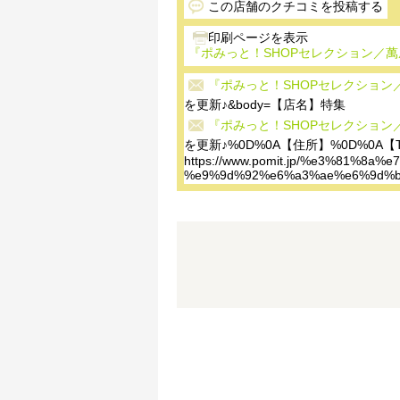
この店舗のクチコミを投稿する
『ポみっと！SHOPセレクション／萬
『ポみっと！SHOPセレクション
を更新♪&body=【店名】特集
『ポみっと！SHOPセレクション
を更新♪%0D%0A【住所】%0D%0A【T
https://www.pomit.jp/%e3%81
%e9%9d%92%e6%a3%ae%e6%9d