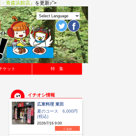
店・青森浜館店』
を更新♪">
チケット
特 集
イチオシ情報
広東料理 東田
夏のコース 6,000円
(税込)
2026/7/16 9:00
ぐるめ