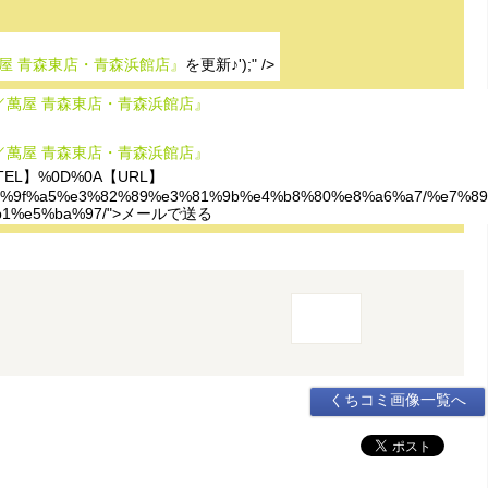
屋 青森東店・青森浜館店』
を更新♪');" />
／萬屋 青森東店・青森浜館店』
／萬屋 青森東店・青森浜館店』
EL】%0D%0A【URL】
%8a%e7%9f%a5%e3%82%89%e3%81%9b%e4%b8%80%e8%a6%a7/%
%b1%e5%ba%97/">メールで送る
くちコミ画像一覧へ