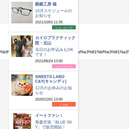
眼鏡工房 福
10月スケジュールの
お知らせ
2021/10/01 11:35
ショッピング
カイロプラクティック
院・北山
当日のお申込みもOK
e7%89%b9%e9%9b%86%e3%80%8e%e3%83%9d%e3%81%bf%e3%81%
です！
2021/06/24 13:00
ビューティー
SWEETS LABO
C&Y(キャンディ)
12月のお休みのお知
らせ
2020/12/01 13:00
ぐるめ
イートファン！
青森空港「BLUE SK
Y」で販売開始！