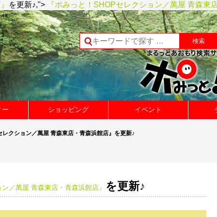
店』
を更新♪,">
『ポみっと！SHOPセレクション／萬屋 青森東
ィー
ショッピング
イベント
Pセレクション／萬屋 青森東店・青森浜館店』を更新♪
を更新♪
ョン／萬屋 青森東店・青森浜館店』