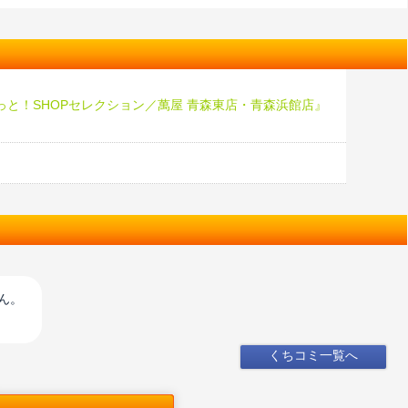
っと！SHOPセレクション／萬屋 青森東店・青森浜館店』
♪
ん。
くちコミ一覧へ