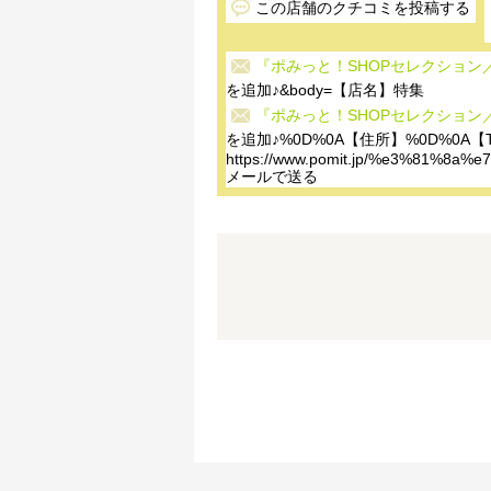
この店舗のクチコミを投稿する
『ポみっと！SHOPセレクション／
を追加♪&body=【店名】特集
『ポみっと！SHOPセレクション／
を追加♪%0D%0A【住所】%0D%0A【T
https://www.pomit.jp/%e3%81
メールで送る