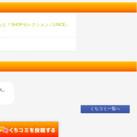
と！SHOPセレクション／LINCE』
♪
ん。
くちコミ一覧へ