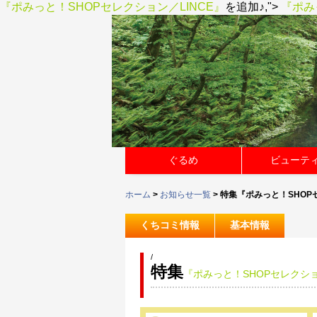
『ポみっと！SHOPセレクション／LINCE』
を追加♪,">
『ポみ
ぐるめ
ビューテ
ホーム
>
お知らせ一覧
> 特集『ポみっと！SHOP
くちコミ情報
基本情報
/
特集
『ポみっと！SHOPセレクショ