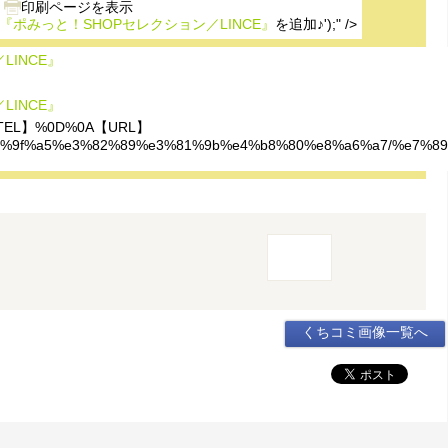
『ポみっと！SHOPセレクション／LINCE』
を追加♪');" />
LINCE』
LINCE』
EL】%0D%0A【URL】
%8a%e7%9f%a5%e3%82%89%e3%81%9b%e4%b8%80%e8%a6%a7/%e
くちコミ画像一覧へ