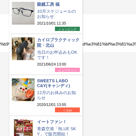
眼鏡工房 福
10月スケジュールの
お知らせ
2021/10/01 11:35
ショッピング
カイロプラクティック
7%89%b9%e9%9b%86%e3%80%8e%e3%83%9d%e3%81%bf%e3%81%a
院・北山
当日のお申込みもOK
です！
2021/06/24 13:00
ビューティー
SWEETS LABO
C&Y(キャンディ)
12月のお休みのお知
らせ
2020/12/01 13:00
ぐるめ
イートファン！
青森空港「BLUE SK
Y」で販売開始！