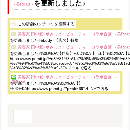
を更新しました♪
～美Road～
この店舗のクチコミを投稿する
美容家 田中愛×ポみっと！ビューティー コラボ企画 ～美Roa
を更新しました♪&body=【店名】特集
美容家 田中愛×ポみっと！ビューティー コラボ企画 ～美Roa
を更新しました♪%0D%0A【住所】%0D%0A【TEL】%0D%0A【
https://www.pomit.jp/%e3%81%8a%e7%9f%a5%e3%82%8
%e7%94%b0%e4%b8%ad%e6%84%9bx%e3%83%9d%e3%81%b
%e3%82%b3%e3%83%a9-2/">メールで送る
美容家 田中愛×ポみっと！ビューティー コラボ企画 ～
美Road～
を更新しました♪%0D%0A%0D%0A【】
%0D%0Ahttps://www.pomit.jp/?p=55569">LINEで送る