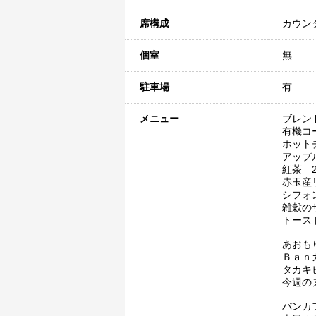
席構成
カウン
個室
無
駐車場
有
メニュー
ブレン
有機コ
ホット
アップ
紅茶 2
赤玉産
シフォ
雑穀の
トース
あおも
Ｂａｎ
タカキ
今週の
バンカ