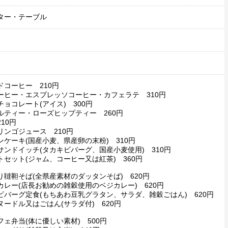
ター・テーブル
ドコーヒー 210円
ーヒー・エスプレッソコーヒー・カフェラテ 310円
チョコレート(アイス) 300円
ルティー・ローズヒップティー 260円
10円
リンゴジュース 210円
ンケーキ(国産小麦、県産卵の末粉) 310円
サンドイッチ(タカキビバーグ、国産小麦使用) 310円
トセット(ジャム、コーヒー又は紅茶) 360円
り韃靼そば(全県産素材のダッタンそば) 620円
カレー(店長お勧めの雑穀使用のベジカレー) 620円
ビバーグ定食(もちあわ豆乳グラタン、サラダ、雑穀ごはん) 620円
ヌードル又はごはん(サラダ付) 620円
フェ弁当(体に優しい素材) 500円