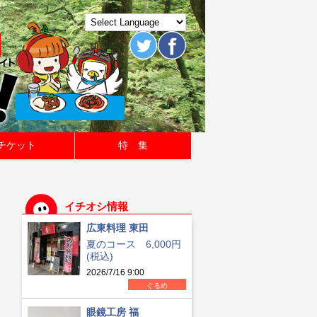
チケット
特 集
イチオシ情報
広東料理 東田
夏のコース 6,000円
(税込)
2026/7/16 9:00
ぐるめ
眼鏡工房 福