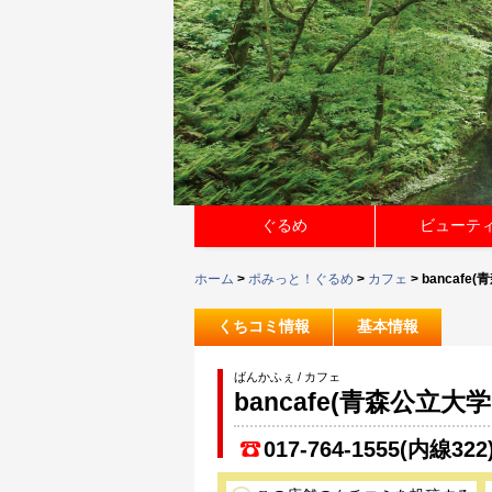
ぐるめ
ビューテ
ホーム
>
ポみっと！ぐるめ
>
カフェ
> bancafe
くちコミ情報
基本情報
ばんかふぇ / カフェ
bancafe(青森公立大学
017-764-1555(内線322