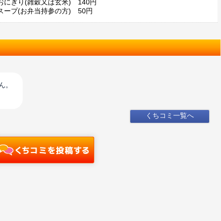
おにぎり(雑穀又は玄米) 140円
スープ(お弁当持参の方) 50円
ん。
くちコミ一覧へ