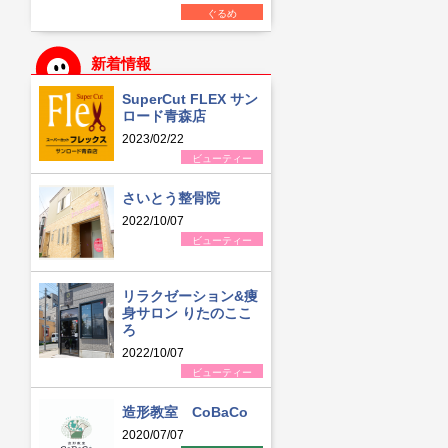
ぐるめ
新着情報
SuperCut FLEX サン
ロード青森店
2023/02/22
ビューティー
さいとう整骨院
2022/10/07
ビューティー
リラクゼーション&痩
身サロン りたのここ
ろ
2022/10/07
ビューティー
造形教室 CoBaCo
2020/07/07