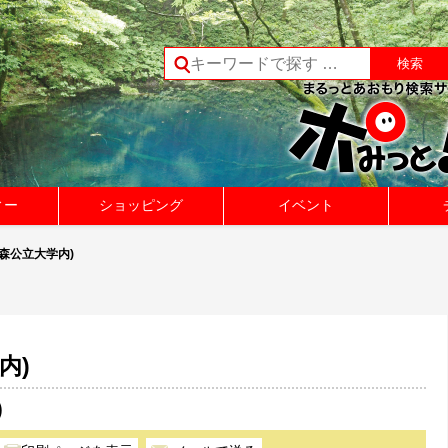
ィー
ショッピング
イベント
(青森公立大学内)
内)
)