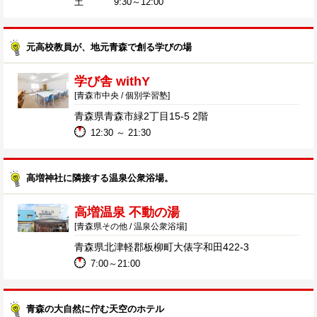
土 9:30～12:00
元高校教員が、地元青森で創る学びの場
学び舎 withY
[青森市中央 / 個別学習塾]
青森県青森市緑2丁目15-5 2階
12:30 ～ 21:30
高増神社に隣接する温泉公衆浴場。
高増温泉 不動の湯​
[青森県その他 / 温泉公衆浴場]
青森県北津軽郡板柳町大俵字和田422-3 ​
7:00～21:00​
青森の大自然に佇む天空のホテル