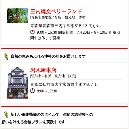
三内縄文ベリーランド
[青森市西地区 / 名所・観光地・体験]
青森県青森市三内字沢部315-13 向かい
9:00～16:30 開園期間：7月20日～9月10日頃 ※期
間中は休まず営業
自然の恵みあふれる津軽の味をお届けします
岩木屋本店
[弘前市 / 名所・観光地・販売]
青森県弘前市大字常磐野字湯の沢7-1
8:00～17:30
新しい個別指導のスタイルで、生徒の志望校への
願いを叶える合格プランを実践中です！