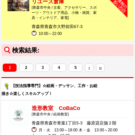
リユース倉庫
[青森市中央 / 古着、アクセサリー、スポ
ーツ・アウトドア用品、小物・雑貨、家
具・インテリア、家電]
青森県青森市大野前田67-3
10:00～22:00
検索結果:
1
2
3
4
5
›
››
【技法指導専門】☆絵画・デッサン、工作・お絵
描き☆楽しくスキルアップ！
造形教室 CoBaCo
[青森市中央 / 絵画教室]
青森県青森市青葉1丁目5-3 藤原貸店舗２階
月・火 13:00～19:00 木・金 13:00～20:00