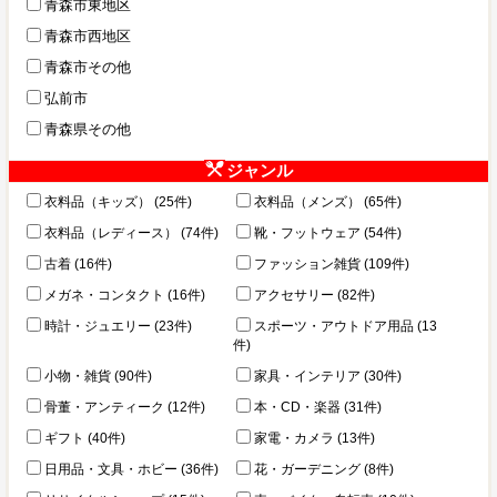
青森市東地区
青森市西地区
青森市その他
弘前市
青森県その他
ジャンル
衣料品（キッズ） (25件)
衣料品（メンズ） (65件)
衣料品（レディース） (74件)
靴・フットウェア (54件)
古着 (16件)
ファッション雑貨 (109件)
メガネ・コンタクト (16件)
アクセサリー (82件)
時計・ジュエリー (23件)
スポーツ・アウトドア用品 (13
件)
小物・雑貨 (90件)
家具・インテリア (30件)
骨董・アンティーク (12件)
本・CD・楽器 (31件)
ギフト (40件)
家電・カメラ (13件)
日用品・文具・ホビー (36件)
花・ガーデニング (8件)