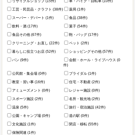
リサイクルショップ (15件)
車・バイク・自転車 (10件)
工芸・民芸品・クラフト (38件)
薬局 (1件)
スーパー・デパート (1件)
食品 (38件)
飲料・酒 (17件)
菓子 (54件)
食品その他 (67件)
鞄・バッグ (17件)
クリーニング・お直し (22件)
ペット (2件)
暮らしに役立つお店 (52件)
ショッピングその他 (57件)
パン (9件)
会館・ホール・ライブハウス (0
件)
公民館・集会場 (0件)
ブライダル (1件)
教室・習い事 (16件)
住宅・不動産 (2件)
アミューズメント (0件)
レジャー施設 (0件)
スポーツ施設 (2件)
名所・観光地 (2件)
温泉 (5件)
旅行・宿泊施設 (42件)
公園・キャンプ場 (0件)
道の駅 (0件)
文化施設 (1件)
閉店・移転 (55件)
保険関連 (1件)