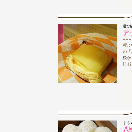
選び
ア
程よ
の「
後か
に召
まる
八