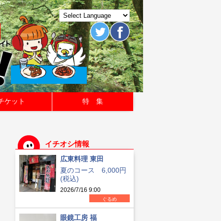
チケット
特 集
イチオシ情報
広東料理 東田
夏のコース 6,000円
(税込)
2026/7/16 9:00
ぐるめ
眼鏡工房 福