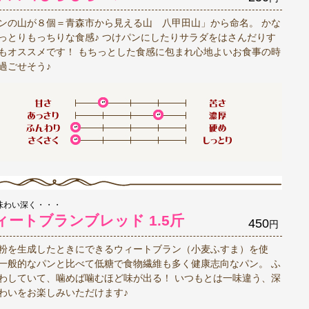
ンの山が８個＝青森市から見える山 八甲田山」から命名。 かな
っとりもっちりな食感♪ つけパンにしたりサラダをはさんだりす
もオススメです！ もちっとした食感に包まれ心地よいお食事の時
過ごせそう♪
味わい深く・・・
ィートブランブレッド 1.5斤
450
円
粉を生成したときにできるウィートブラン（小麦ふすま）を使
一般的なパンと比べて低糖で食物繊維も多く健康志向なパン。 ふ
わしていて、噛めば噛むほど味が出る！ いつもとは一味違う、深
わいをお楽しみいただけます♪