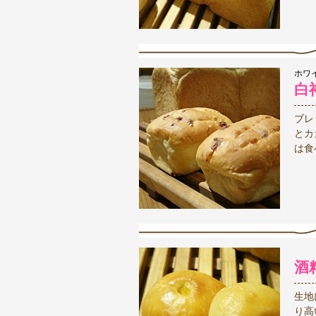
ホワ
白
ブレ
とカ
は食
酒
生地
り高