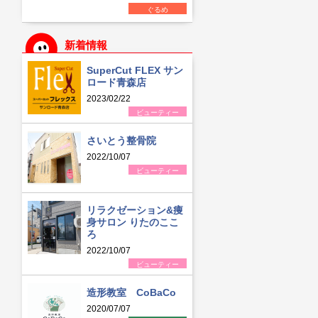
ぐるめ
新着情報
SuperCut FLEX サン
ロード青森店
2023/02/22
ビューティー
さいとう整骨院
2022/10/07
ビューティー
リラクゼーション&痩
身サロン りたのここ
ろ
2022/10/07
ビューティー
造形教室 CoBaCo
2020/07/07