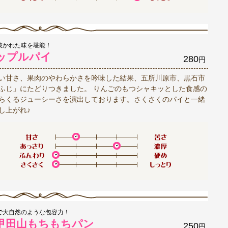
抜かれた味を堪能！
ップルパイ
280
円
い甘さ、果肉のやわらかさを吟味した結果、五所川原市、黒石市
ふじ」にたどりつきました。 りんごのもつシャキッとした食感の
らくるジューシーさを演出しております。さくさくのパイと一緒
し上がれ♪
で大自然のような包容力！
甲田山もちもちパン
250
円