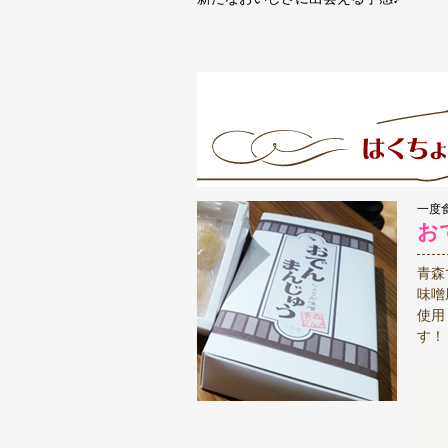
一度
お
青森
味噌
使用
す