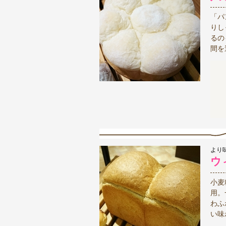
「パ
りし
るの
間を
より
ウ
小麦
用。
わふ
い味