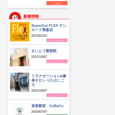
ぐるめ
新着情報
SuperCut FLEX サン
ロード青森店
2023/02/22
ビューティー
さいとう整骨院
2022/10/07
ビューティー
リラクゼーション&痩
身サロン りたのここ
ろ
2022/10/07
ビューティー
造形教室 CoBaCo
2020/07/07