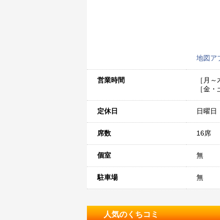
地図ア
営業時間
［月～木
［金・土
定休日
日曜日
席数
16席
個室
無
駐車場
無
人気のくちコミ