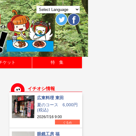
チケット
特 集
イチオシ情報
広東料理 東田
夏のコース 6,000円
(税込)
2026/7/16 9:00
ぐるめ
眼鏡工房 福