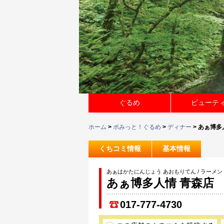
ぐるめ
ビューテ
ホーム
>
ポみっと！ぐるめ
>
ディナー
> あぁ博多
くちコミ情報
基本情報
あぁはかたにんじょう あおもりてん / ラーメン
あぁ博多人情 青森店
017-777-4730