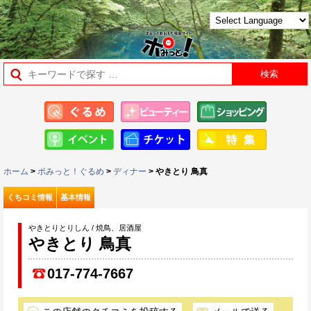
ホーム
>
ポみっと！ぐるめ
>
ディナー
> やきとり 鳥真
くちコミ情報
基本情報
やきとりとりしん / 焼鳥、居酒屋
やきとり 鳥真
017-774-7667