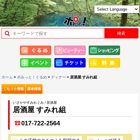
ホーム
>
ポみっと！ぐるめ
>
ディナー
> 居酒屋 すみれ組
くちコミ情報
基本情報
いざかやすみれぐみ / 居酒屋
居酒屋 すみれ組
017-722-2564