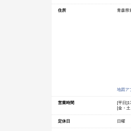
住所
青森県青
地図ア
営業時間
[平日]17
[金・土・
定休日
日曜