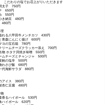
ら こだわりの塩でお召上がりいただきます
明太子 750円
 650円
 550円
つき納豆 480円
480円
料理
溢れる八甲田牛メンチカツ 430円
と青森にんにく揚げ 600円
マヨの宝石箱 780円
クリームチーズクラッカー添え 700円
名物 ホタテ貝焼き味噌 550円
ームチーズとチャンジャ 500円
産鮪の塩辛 500円
物わさび飯 680円
一代海鮮サラダ 880円
のアイス 380円
製杏仁豆腐 480円
み物
森香るハイボール 530円
角ハイボール 620円