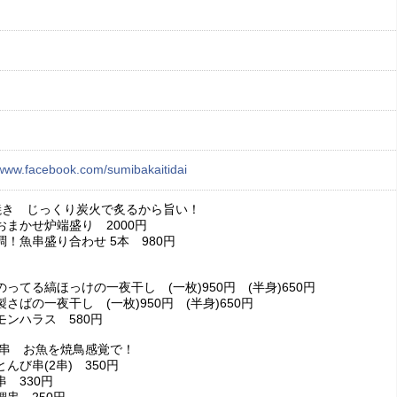
/www.facebook.com/sumibakaitidai
焼き じっくり炭火で炙るから旨い！
おまかせ炉端盛り 2000円
調！魚串盛り合わせ 5本 980円
ってる縞ほっけの一夜干し (一枚)950円 (半身)650円
さばの一夜干し (一枚)950円 (半身)650円
モンハラス 580円
魚串 お魚を焼鳥感覚で！
んび串(2串) 350円
 330円