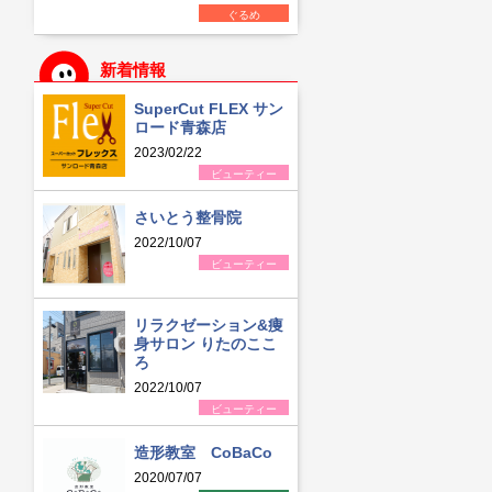
ぐるめ
新着情報
SuperCut FLEX サン
ロード青森店
2023/02/22
ビューティー
さいとう整骨院
2022/10/07
ビューティー
リラクゼーション&痩
身サロン りたのここ
ろ
2022/10/07
ビューティー
造形教室 CoBaCo
2020/07/07