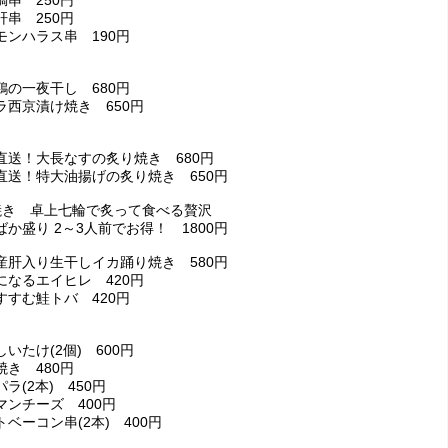
鯛串 250円
肝串 250円
モンハラス串 190円
鶏の一夜干し 680円
ラ西京漬け焼き 650円
直送！大長なすの炙り焼き 680円
直送！特大油揚げの炙り焼き 650円
焼き 卓上七輪で炙って食べる贅沢
か盛り 2～3人前でお得！ 1800円
産肝入り生干しイカ踊り焼き 580円
になるエイヒレ 420円
すすむ鮭トバ 420円
いたけ(2個) 600円
焼き 480円
ラ(2本) 450円
マンチーズ 400円
ベーコン串(2本) 400円