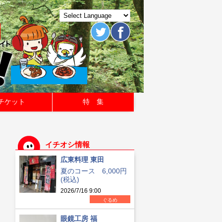
チケット
特 集
イチオシ情報
広東料理 東田
夏のコース 6,000円
(税込)
2026/7/16 9:00
ぐるめ
眼鏡工房 福