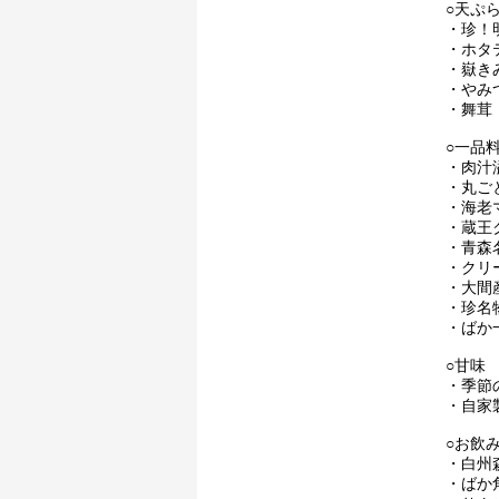
○天ぷ
・珍！
・ホタテ
・嶽きみ
・やみ
・舞茸 
○一品
・肉汁
・丸ご
・海老
・蔵王
・青森
・クリ
・大間
・珍名
・ばか
○甘味
・季節
・自家
○お飲
・白州
・ばか