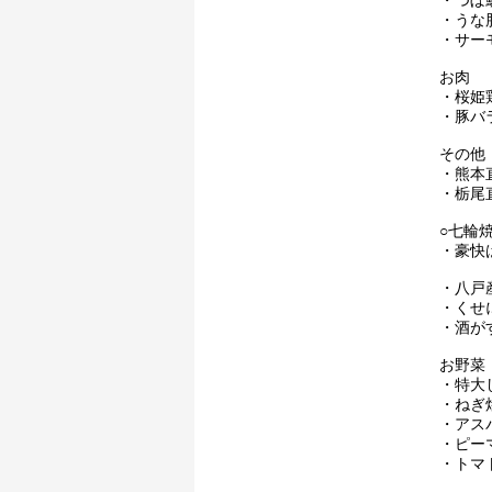
・つぼ
・うな
・サー
お肉
・桜姫
・豚バ
その他
・熊本
・栃尾
○七輪
・豪快ば
・八戸
・くせ
・酒が
お野菜
・特大し
・ねぎ
・アスパ
・ピー
・トマト