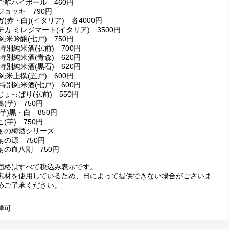
ご酢ハイボール 460円
ジョッキ 790円
(赤・白)(イタリア) 各4000円
カ ミレジマート(イタリア) 3500円
純米吟醸(七戸) 750円
特別純米酒(弘前) 700円
特別純米酒(青森) 620円
特別純米酒(黒石) 620円
純米上撰(五戸) 600円
特別純米酒(七戸) 600円
ょっぱり(弘前) 550円
(芋) 750円
芋)黒・白 850円
(芋) 750円
ぁの梅酒シリーズ
の源 750円
の血八割 750円
価格はすべて税込み表示です。
素材を使用しているため、日によって提供できない場合がございま
めご了承ください。
煙可