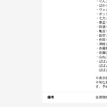
・りん
・ばか
・ヴォガ
・ボッテ
・七力 
・豊盃 
・田酒 
・亀吉 
・如空 
・作田 
・津軽じ
・赤霧島
・佐藤(
・山ねこ
・ばば
ばばぁ
ばばぁ
※表示
※旬な
す。予
備考
全席喫