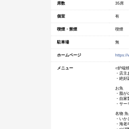
席数
35席
個室
有
喫煙・禁煙
喫煙
駐車場
無
ホームページ
https:/
メニュー
○炉端
・店主
・絶好
お魚
・脂がの
・自家製
・サー
名物 
・いかと
・海老串