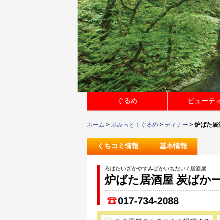
ぐるめ
ビューテ
ホーム
>
ポみっと！ぐるめ
>
ディナー
> 炉ばた居
くちコミ情報
基本情報
ろばたいざかやすみばかいちだい / 居酒屋
炉ばた居酒屋 炭ばか
017-734-2088