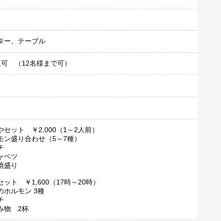
ター、テーブル
人可 （12名様まで可）
セット ￥2,000（1～2人前）
ン盛り合わせ（5～7種）
チ
ャベツ
焼盛り
ット ￥1,600（17時～20時）
ホルモン 3種
チ
物 2杯