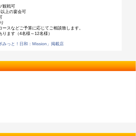
ツ観戦可
半以上の宴会可
可
あり
コースなどご予算に応じてご相談致します。
あります（4名様～12名様）
みっと！日和：Mission」掲載店