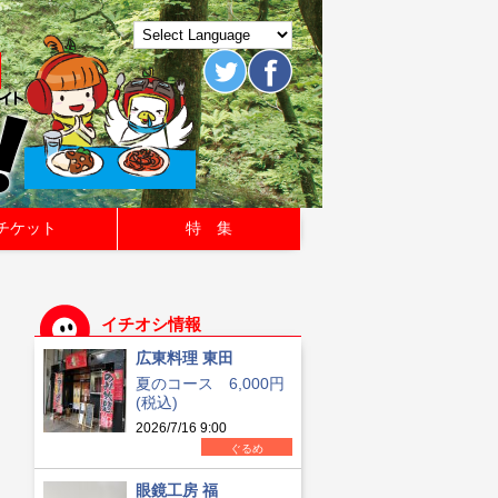
チケット
特 集
イチオシ情報
広東料理 東田
夏のコース 6,000円
(税込)
2026/7/16 9:00
ぐるめ
眼鏡工房 福