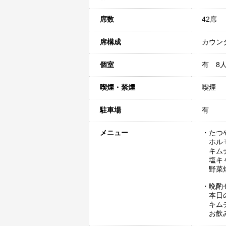
席数
42席
席構成
カウン
個室
有 8
喫煙・禁煙
喫煙
駐車場
有
メニュー
・たつや
ホルモ
キム
塩キ
野菜
・晩酌セ
本日の
キム
お飲み