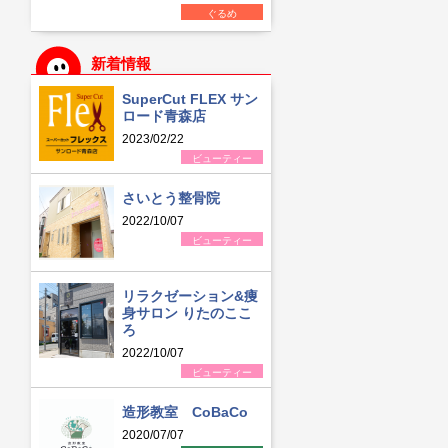
ぐるめ
新着情報
SuperCut FLEX サン
ロード青森店
2023/02/22
ビューティー
さいとう整骨院
2022/10/07
ビューティー
リラクゼーション&痩
身サロン りたのここ
ろ
2022/10/07
ビューティー
造形教室 CoBaCo
2020/07/07