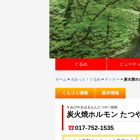
ぐるめ
ビューテ
ホーム
>
ポみっと！ぐるめ
>
ディナー
> 炭火焼ホ
くちコミ情報
基本情報
すみびやきほるもんたつや / 焼肉
炭火焼ホルモン たつ
017-752-1535