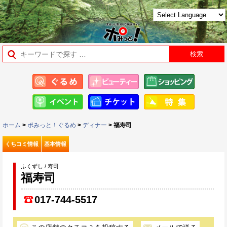
ホーム
>
ポみっと！ぐるめ
>
ディナー
> 福寿司
くちコミ情報
基本情報
ふくずし / 寿司
福寿司
017-744-5517