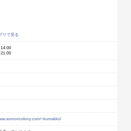
プリで見る
14:00
21:00
/www.aomoricolony.com/~kumakko/