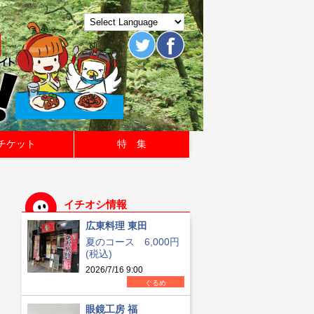
チケット
特 集
イチオシ情報
広東料理 東田
夏のコース 6,000円
(税込)
2026/7/16 9:00
ぐるめ
眼鏡工房 福