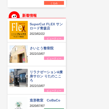
ぐるめ
新着情報
SuperCut FLEX サン
ロード青森店
2023/02/22
ビューティー
さいとう整骨院
2022/10/07
ビューティー
リラクゼーション&痩
身サロン りたのここ
ろ
2022/10/07
ビューティー
造形教室 CoBaCo
2020/07/07