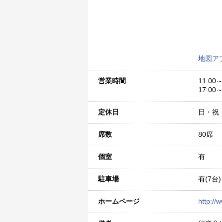
地図ア
営業時間
11:00～
17:00～
定休日
日・祝
席数
80席
個室
有
駐車場
有(7台)
ホームページ
http:/