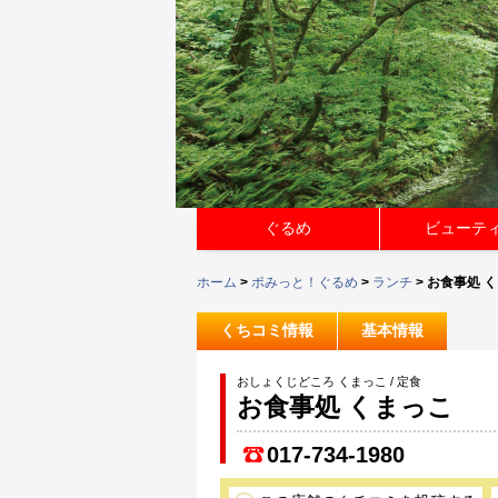
ぐるめ
ビューテ
ホーム
>
ポみっと！ぐるめ
>
ランチ
> お食事処 
くちコミ情報
基本情報
おしょくじどころ くまっこ / 定食
お食事処 くまっこ
017-734-1980