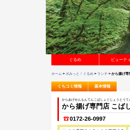
ぐるめ
ビューテ
ホーム
>
ポみっと！ぐるめ
>
ランチ
> から揚げ専
くちコミ情報
基本情報
からあげせんもんてんこばしょぐじょうとうてん
から揚げ専門店 こば
0172-26-0997