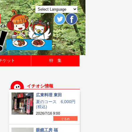
チケット
特 集
イチオシ情報
広東料理 東田
夏のコース 6,000円
(税込)
2026/7/16 9:00
ぐるめ
眼鏡工房 福