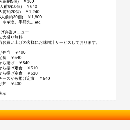
2人前約5個) ￥360
3人前約10個) ￥640
4人前約20個) ￥1,240
6人前約30個) ￥1,800
ネギ塩、手羽先…etc.
揚げ弁当メニュー
ん大盛り無料
当お買い上げの客様にお味噌汁サービスしております。
げ弁当 ￥490
定食 ￥540
から揚げ ￥540
から揚げ定食 ￥510
から揚げ定食 ￥510
チーズから揚げ定食 ￥540
げ丼 ￥430
表示