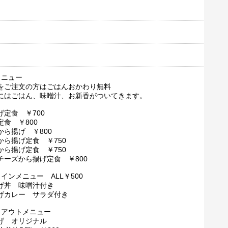
メニュー
をご注文の方はごはんおかわり無料
にはごはん、味噌汁、お新香がついてきます。
げ定食 ￥700
定食 ￥800
から揚げ ￥800
から揚げ定食 ￥750
から揚げ定食 ￥750
チーズから揚げ定食 ￥800
インメニュー ALL￥500
げ丼 味噌汁付き
げカレー サラダ付き
クアウトメニュー
げ オリジナル