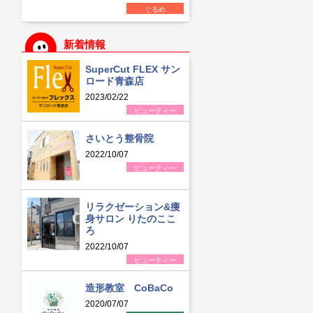
ぐるめ
新着情報
SuperCut FLEX サン
ロード青森店
2023/02/22
ビューティー
さいとう整骨院
2022/10/07
ビューティー
リラクゼーション&痩
身サロン りたのここ
ろ
2022/10/07
ビューティー
造形教室 CoBaCo
2020/07/07