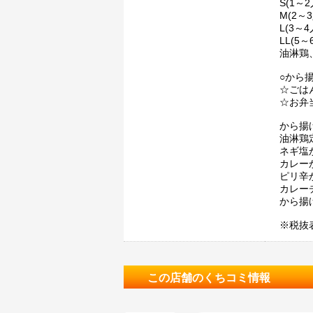
S(1～
M(2～
L(3～
LL(5～
油淋鶏、
○から
☆ごは
☆お弁
から揚
油淋鶏
ネギ塩
カレー
ピリ辛
カレー
から揚
※税抜
この店舗のくちコミ情報