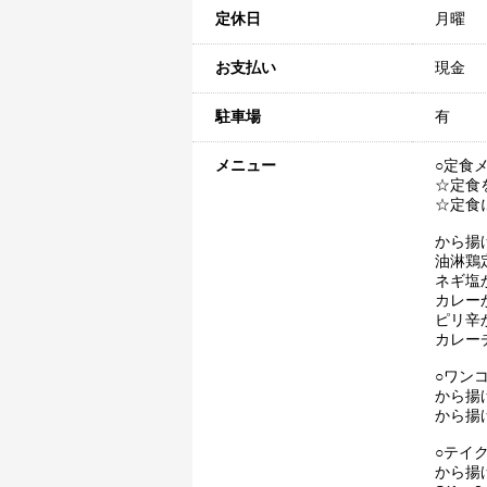
定休日
月曜
お支払い
現金
駐車場
有
メニュー
○定食
☆定食
☆定食
から揚
油淋鶏
ネギ塩
カレー
ピリ辛
カレー
○ワンコ
から揚
から揚
○テイ
から揚