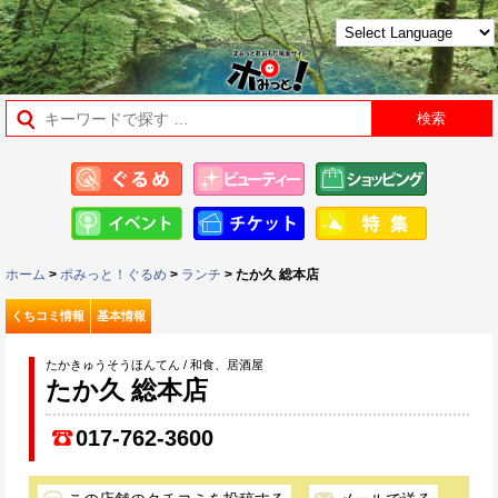
ホーム
>
ポみっと！ぐるめ
>
ランチ
> たか久 総本店
くちコミ情報
基本情報
たかきゅうそうほんてん / 和食、居酒屋
たか久 総本店
017-762-3600