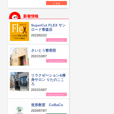
ぐるめ
新着情報
SuperCut FLEX サン
ロード青森店
2023/02/22
ビューティー
さいとう整骨院
2022/10/07
ビューティー
リラクゼーション&痩
身サロン りたのここ
ろ
2022/10/07
ビューティー
造形教室 CoBaCo
2020/07/07