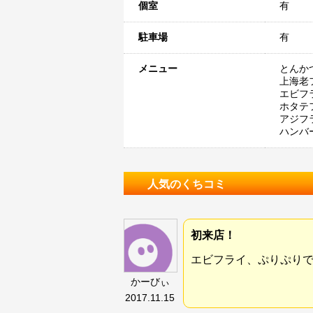
個室
有
駐車場
有
メニュー
とんか
上海老フ
エビフ
ホタテ
アジフ
ハンバ
人気のくちコミ
初来店！
エビフライ、ぷりぷりで
かーびぃ
2017.11.15