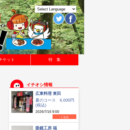
チケット
特 集
イチオシ情報
広東料理 東田
夏のコース 6,000円
(税込)
2026/7/16 9:00
ぐるめ
眼鏡工房 福