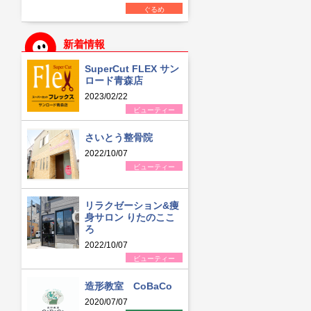
ぐるめ
新着情報
SuperCut FLEX サン
ロード青森店
2023/02/22
ビューティー
さいとう整骨院
2022/10/07
ビューティー
リラクゼーション&痩
身サロン りたのここ
ろ
2022/10/07
ビューティー
造形教室 CoBaCo
2020/07/07