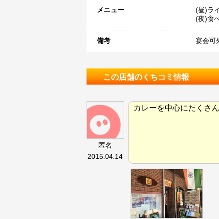
メニュー
(昼)ラ
(夜)食
備考
宴会可
この店舗のくちコミ情報
カレーを中心にたくさ
匿名
2015.04.14