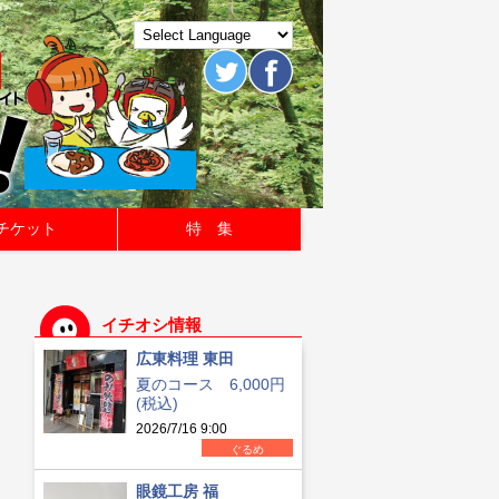
チケット
特 集
イチオシ情報
広東料理 東田
夏のコース 6,000円
(税込)
2026/7/16 9:00
ぐるめ
眼鏡工房 福