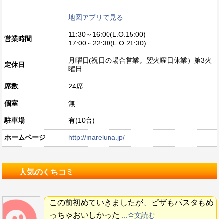
地図アプリで見る
11:30～16:00(L.O.15:00)
営業時間
17:00～22:30(L.O.21:30)
月曜日(祝日の場合営業。翌火曜日休業）第3火
定休日
曜日
席数
24席
個室
無
駐車場
有(10台)
ホームページ
http://mareluna.jp/
人気のくちコミ
この前初めていきましたが、ピザもパスタもめ
っちゃおいしかった
...全文読む