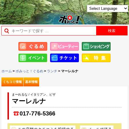
ホーム
>
ポみっと！ぐるめ
>
ランチ
> マーレルナ
くちコミ情報
基本情報
まーれるな / イタリアン、ピザ
マーレルナ
017-776-5366