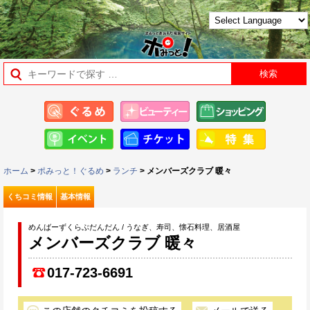
ホーム
>
ポみっと！ぐるめ
>
ランチ
> メンバーズクラブ 暖々
くちコミ情報
基本情報
めんばーずくらぶだんだん / うなぎ、寿司、懐石料理、居酒屋
メンバーズクラブ 暖々
017-723-6691