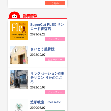
ぐるめ
新着情報
SuperCut FLEX サン
ロード青森店
2023/02/22
ビューティー
さいとう整骨院
2022/10/07
ビューティー
リラクゼーション&痩
身サロン りたのここ
ろ
2022/10/07
ビューティー
造形教室 CoBaCo
2020/07/07