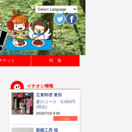
チケット
特 集
イチオシ情報
広東料理 東田
夏のコース 6,000円
(税込)
2026/7/16 9:00
ぐるめ
眼鏡工房 福