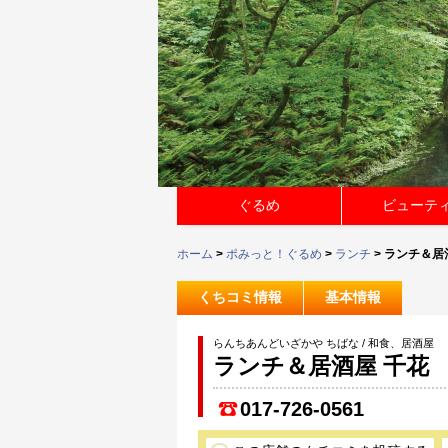
ぐるめ
ビューテ
ホーム
>
ポみっと！ぐるめ
>
ランチ
> ランチ＆居
くちコミ情報
基本情報
らんちあんどいざかや ちばな / 和食、居酒屋
ランチ＆居酒屋 千花
017-726-0561