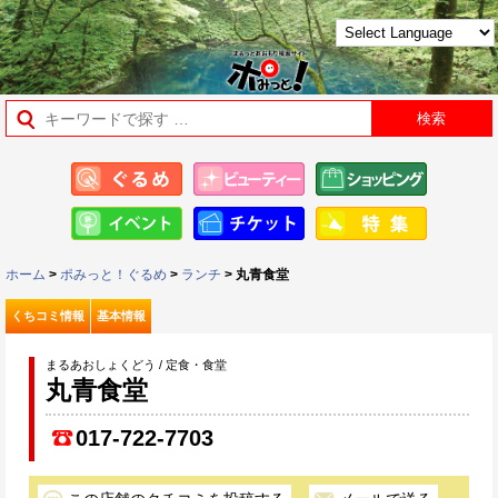
ホーム
>
ポみっと！ぐるめ
>
ランチ
> 丸青食堂
くちコミ情報
基本情報
まるあおしょくどう / 定食・食堂
丸青食堂
017-722-7703