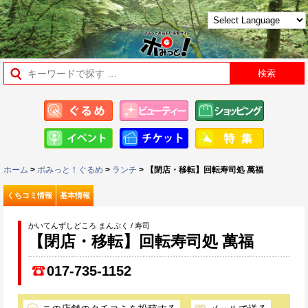
ホーム
>
ポみっと！ぐるめ
>
ランチ
> 【閉店・移転】回転寿司処 萬福
くちコミ情報
基本情報
かいてんずしどころ まんぷく / 寿司
【閉店・移転】回転寿司処 萬福
017-735-1152