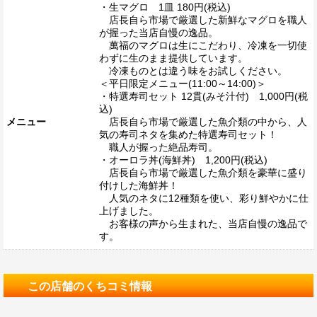
・生マグロ 1皿 180円(税込)
店長自ら市場で厳選した新鮮なマグロを職人
が握った当店自慢の逸品。
萬福のマグロは生にこだわり、冷凍を一切使
わずに生のまま提供しています。
冷凍ものとは違う味をお試しください。
＜平日限定メニュー(11:00～14:00)＞
・特選寿司セット 12貫(みそ汁付) 1,000円(税
込)
メニュー
店長自ら市場で厳選した魚介類の中から、人
気の寿司ネタを集めた特選寿司セット！
職人が握った絶品寿司。
・オーロラ丼(海鮮丼) 1,200円(税込)
店長自ら市場で厳選した魚介類を豪華に盛り
付けした海鮮丼！
人気のネタに12種類を使い、彩り鮮やかに仕
上げました。
お客様の声から生まれた、当店自慢の逸品で
す。
この店舗のくちコミ情報