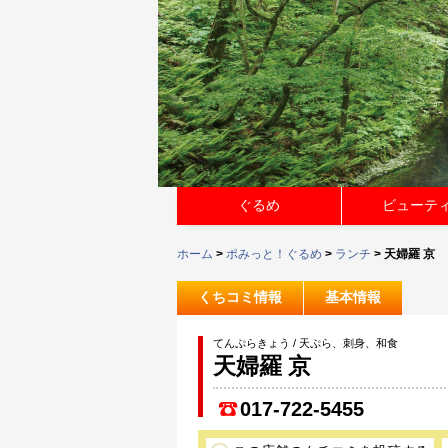
ぐるめ
ビューテ
ホーム
>
ポみっと！ぐるめ
>
ランチ
> 天婦羅 京
くちコミ情報
基本情報
てんぷらきょう / 天ぷら、刺身、和食
天婦羅 京
017-722-5455