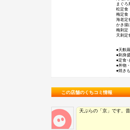
まぐろ丼
松定食 
梅定食 
海老定食
かき揚げ
梅刺定 
天刺定食
●天麩羅
●刺身盛
●定食･
●丼物
●焼きも
この店舗のくちコミ情報
天ぷらの「京」です。