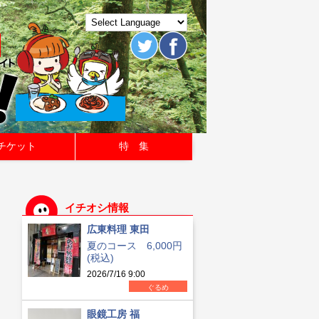
チケット
特 集
イチオシ情報
広東料理 東田
夏のコース 6,000円
(税込)
2026/7/16 9:00
ぐるめ
眼鏡工房 福