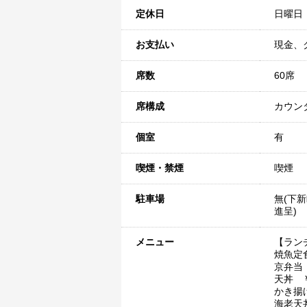
定休日
日曜日
お支払い
現金、
席数
60席
席構成
カウン
個室
有
喫煙・禁煙
喫煙
駐車場
無(下
進呈)
メニュー
【ラン
焼魚定
京弁当 
天丼 ￥
かき揚
海老天丼