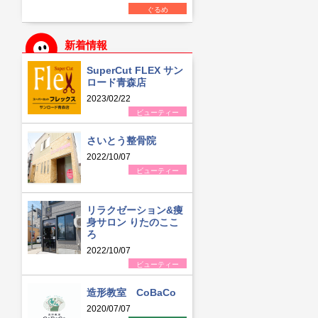
ぐるめ
新着情報
SuperCut FLEX サン
ロード青森店
2023/02/22
ビューティー
さいとう整骨院
2022/10/07
ビューティー
リラクゼーション&痩
身サロン りたのここ
ろ
2022/10/07
ビューティー
造形教室 CoBaCo
2020/07/07