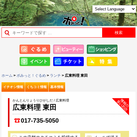
ホーム
>
ポみっと！ぐるめ
>
ランチ
> 広東料理 東田
イチオシ情報
くちコミ情報
基本情報
かんとんりょうりひがしだ / 広東料理
広東料理 東田
017-735-5050