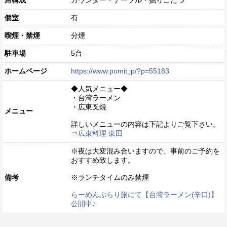
席構成
カウンター・テーブル・掘りごたつ
個室
有
喫煙・禁煙
分煙
駐車場
5台
ホームページ
https://www.pomit.jp/?p=55183
◆人気メニュー◆
・台湾ラーメン
・広東叉焼
メニュー
詳しいメニューの内容は下記よりご覧下さい。
⇒広東料理 東田
※夜は大変混み合いますので、事前のご予約を
おすすめ致します。
備考
※ランチタイムのみ禁煙
らーめんぶらり旅にて【台湾ラーメン(辛口)】
公開中♪