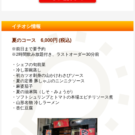
イチオシ情報
夏のコース 6,000円 (税込)
※前日まで要予約
※2時間飲み放題付き、ラストオーダー30分前
・シェフの旬前菜
・冷し茶碗蒸し
・初カツオ刺身の山かけわさびソース
・夏の定番 豚しゃぶのニンニクソース
・麻婆茄子
・夏の油淋鶏（しそ・みょうが）
・ソフトシュリンプとトマトの本場エビチリソース煮
・山形名物 冷しラーメン
・杏仁豆腐