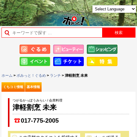
ホーム
>
ポみっと！ぐるめ
>
ランチ
> 津軽割烹 未来
くちコミ情報
基本情報
つがるかっぽうみらい / 会席料理
津軽割烹 未来
017-775-2005