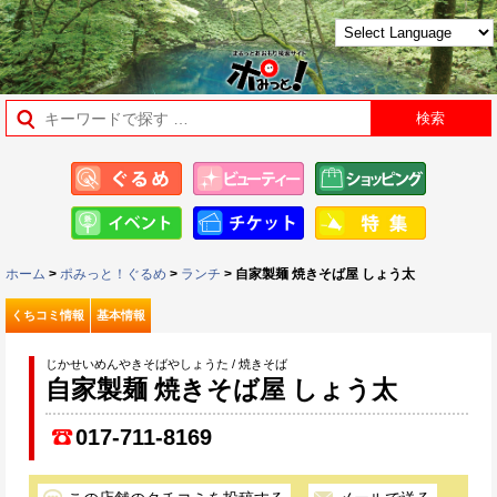
ホーム
>
ポみっと！ぐるめ
>
ランチ
> 自家製麺 焼きそば屋 しょう太
くちコミ情報
基本情報
じかせいめんやきそばやしょうた / 焼きそば
自家製麺 焼きそば屋 しょう太
017-711-8169