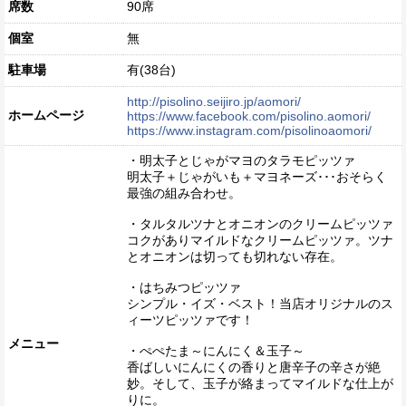
席数
90席
個室
無
駐車場
有(38台)
http://pisolino.seijiro.jp/aomori/
ホームページ
https://www.facebook.com/pisolino.aomori/
https://www.instagram.com/pisolinoaomori/
・明太子とじゃがマヨのタラモピッツァ
明太子＋じゃがいも＋マヨネーズ･･･おそらく
最強の組み合わせ。
・タルタルツナとオニオンのクリームピッツァ
コクがありマイルドなクリームピッツァ。ツナ
とオニオンは切っても切れない存在。
・はちみつピッツァ
シンプル・イズ・ベスト！当店オリジナルのス
ィーツピッツァです！
メニュー
・ぺぺたま～にんにく＆玉子～
香ばしいにんにくの香りと唐辛子の辛さが絶
妙。そして、玉子が絡まってマイルドな仕上が
りに。