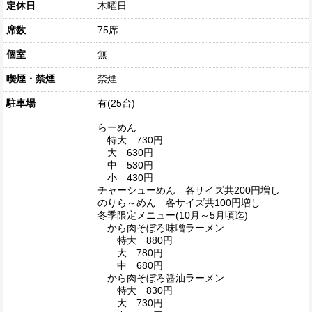
定休日
木曜日
席数
75席
個室
無
喫煙・禁煙
禁煙
駐車場
有(25台)
らーめん
特大 730円
大 630円
中 530円
小 430円
チャーシューめん 各サイズ共200円増し
のりら～めん 各サイズ共100円増し
冬季限定メニュー(10月～5月頃迄)
から肉そぼろ味噌ラーメン
特大 880円
大 780円
中 680円
から肉そぼろ醤油ラーメン
特大 830円
大 730円