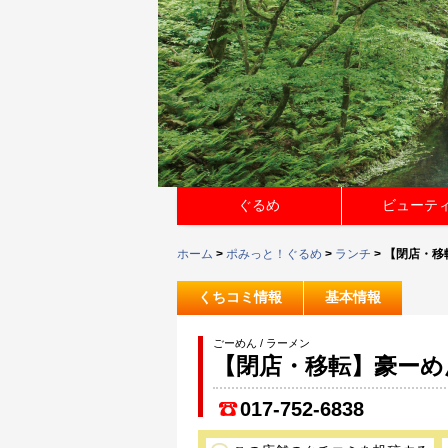
ぐるめ
ビューテ
ホーム
>
ポみっと！ぐるめ
>
ランチ
> 【閉店・
くちコミ情報
基本情報
ごーめん / ラーメン
【閉店・移転】豪ーめ
017-752-6838