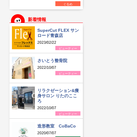
ぐるめ
新着情報
SuperCut FLEX サン
ロード青森店
2023/02/22
ビューティー
さいとう整骨院
2022/10/07
ビューティー
リラクゼーション&痩
身サロン りたのここ
ろ
2022/10/07
ビューティー
造形教室 CoBaCo
2020/07/07