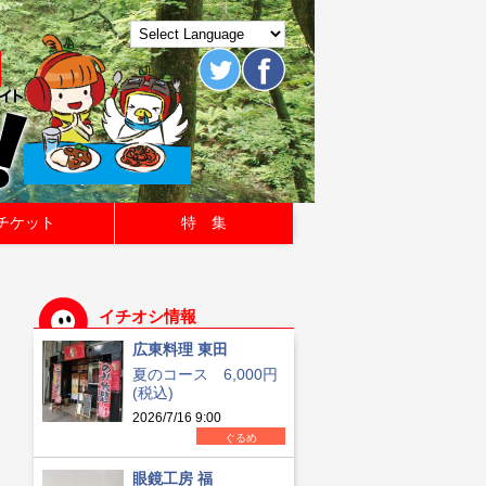
チケット
特 集
イチオシ情報
広東料理 東田
夏のコース 6,000円
(税込)
2026/7/16 9:00
ぐるめ
眼鏡工房 福