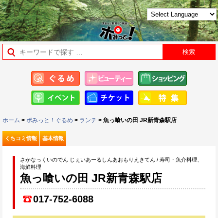
ホーム
>
ポみっと！ぐるめ
>
ランチ
> 魚っ喰いの田 JR新青森駅店
くちコミ情報
基本情報
さかなっくいのでん じぇいあーるしんあおもりえきてん / 寿司・魚介料理、
海鮮料理
魚っ喰いの田 JR新青森駅店
017-752-6088