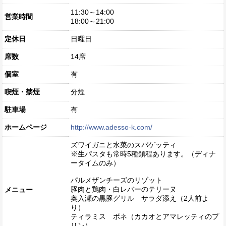
11:30～14:00
営業時間
18:00～21:00
定休日
日曜日
席数
14席
個室
有
喫煙・禁煙
分煙
駐車場
有
ホームページ
http://www.adesso-k.com/
ズワイガニと水菜のスパゲッティ
※生パスタも常時5種類程あります。（ディナ
ータイムのみ）
パルメザンチーズのリゾット
豚肉と鶏肉・白レバーのテリーヌ
メニュー
奥入瀬の黒豚グリル サラダ添え（2人前よ
り）
ティラミス ボネ（カカオとアマレッティのプ
リン）