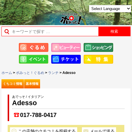
ホーム
>
ポみっと！ぐるめ
>
ランチ
> Adesso
くちコミ情報
基本情報
あでっそ / イタリアン
Adesso
017-788-0417
この店舗のクチコミを投稿する
メールで送る