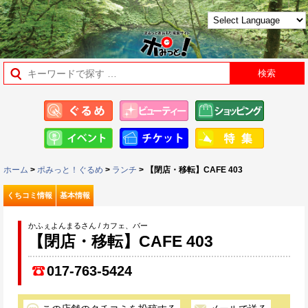
ホーム
>
ポみっと！ぐるめ
>
ランチ
> 【閉店・移転】CAFE 403
くちコミ情報
基本情報
かふぇよんまるさん / カフェ、バー
【閉店・移転】CAFE 403
017-763-5424