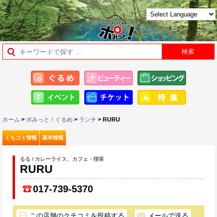
ホーム
>
ポみっと！ぐるめ
>
ランチ
> RURU
くちコミ情報
基本情報
るる / カレーライス、カフェ・喫茶
RURU
017-739-5370
この店舗のクチコミを投稿する
メールで送る