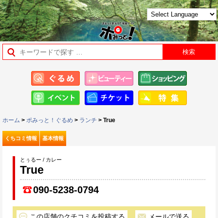
ホーム
>
ポみっと！ぐるめ
>
ランチ
> True
くちコミ情報
基本情報
とぅるー / カレー
True
090-5238-0794
この店舗のクチコミを投稿する
メールで送る