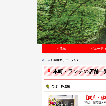
ぐるめ
ビューテ
ホーム
> 本町エリア・ランチ
本町・ランチの店舗一
そば・料理屋
【閉店・移
[そば、居酒屋 / 