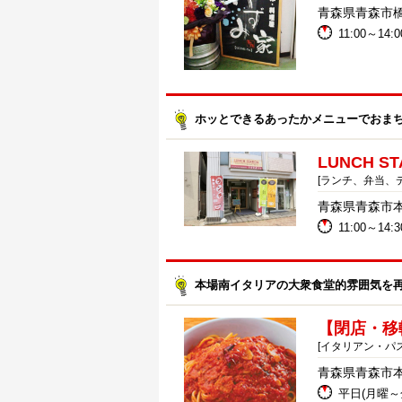
青森県青森市橋本1
11:00～14:0
ホッとできるあったかメニューでおま
LUNCH ST
[ランチ、弁当、デ
青森県青森市本町
11:00～14:30
本場南イタリアの大衆食堂的雰囲気を
【閉店・移
[イタリアン・パス
青森県青森市本町
平日(月曜～金曜)