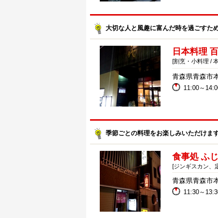
大切な人と風趣に富んだ時を過ごすた
日本料理 
[割烹・小料理 / 
青森県青森市本
11:00～14:
季節ごとの料理をお楽しみいただけま
食事処 ふ
[ジンギスカン、定
青森県青森市本町
11:30～13:3