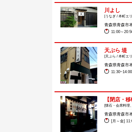
川よし
[うなぎ / 本町エリ
青森県青森市本町
11:00～20:
天ぷら 堤
[天ぷら / 本町エリ
青森県青森市本町
11:30~14:00
【閉店・移
[懐石・会席料理
青森県青森市本町
[月～金] 11:0