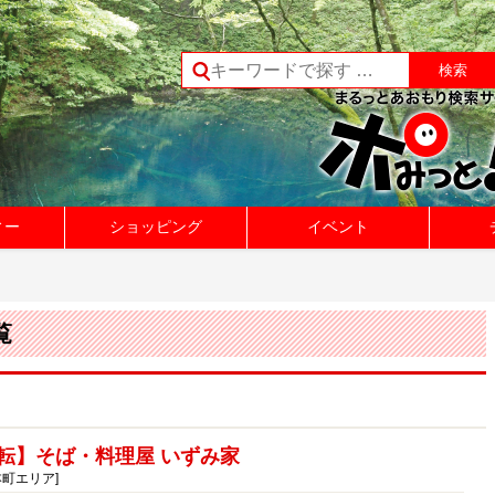
ィー
ショッピング
イベント
覧
転】そば・料理屋 いずみ家
本町エリア]