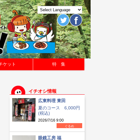
チケット
特 集
イチオシ情報
広東料理 東田
夏のコース 6,000円
(税込)
2026/7/16 9:00
ぐるめ
眼鏡工房 福