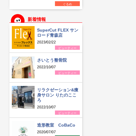
ぐるめ
新着情報
SuperCut FLEX サン
ロード青森店
2023/02/22
ビューティー
さいとう整骨院
2022/10/07
ビューティー
リラクゼーション&痩
身サロン りたのここ
ろ
2022/10/07
ビューティー
造形教室 CoBaCo
2020/07/07