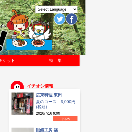
チケット
特 集
イチオシ情報
広東料理 東田
夏のコース 6,000円
(税込)
2026/7/16 9:00
ぐるめ
眼鏡工房 福