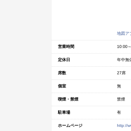
地図ア
営業時間
10:00～
定休日
年中無
席数
27席
個室
無
喫煙・禁煙
禁煙
駐車場
有
ホームページ
http://