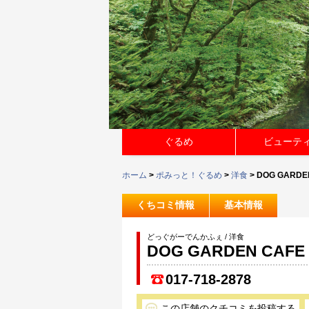
ぐるめ
ビューテ
ホーム
>
ポみっと！ぐるめ
>
洋食
> DOG GARDE
くちコミ情報
基本情報
どっぐがーでんかふぇ / 洋食
DOG GARDEN CAFE
017-718-2878
この店舗のクチコミを投稿する