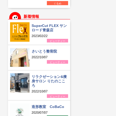
ぐるめ
新着情報
SuperCut FLEX サン
ロード青森店
2023/02/22
ビューティー
さいとう整骨院
2022/10/07
ビューティー
リラクゼーション&痩
身サロン りたのここ
ろ
2022/10/07
ビューティー
造形教室 CoBaCo
2020/07/07