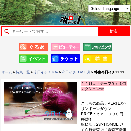
ホーム
>
特集一覧
>
今日イチ！TOP
>
今日イチTOP11月
> 特集今日イチ11.19
１１月は『テーマ冬』をコ
レクション☆
こちらの商品：PERTEXヘ
リンボーンダウン
PRICE：５６，０００円
(税別)
取扱店：23区HOMME さ
くら野青森店／青森市新町