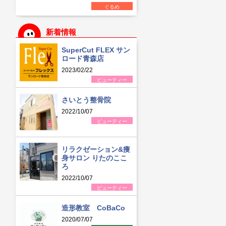
ぐるめ
新着情報
SuperCut FLEX サン
ロード青森店
2023/02/22
ビューティー
さいとう整骨院
2022/10/07
ビューティー
リラクゼーション&痩
身サロン りたのここ
ろ
2022/10/07
ビューティー
造形教室 CoBaCo
2020/07/07