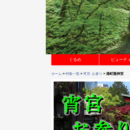
ぐるめ
ビューテ
ホーム
>
特集一覧
>
宵宮･お参り
> 港町龍神宮