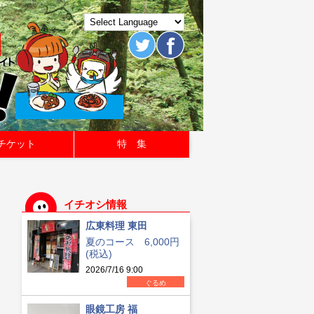
チケット
特 集
イチオシ情報
広東料理 東田
夏のコース 6,000円
(税込)
2026/7/16 9:00
ぐるめ
眼鏡工房 福