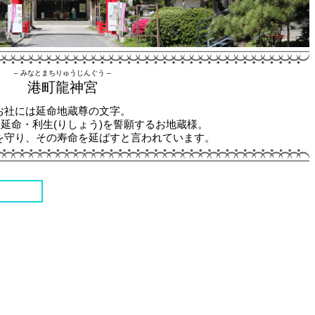
– みなとまちりゅうじんぐう –
港町龍神宮
お社には延命地蔵尊の文字。
延命・利生(りしょう)を誓願するお地蔵様。
を守り、その寿命を延ばすと言われています。