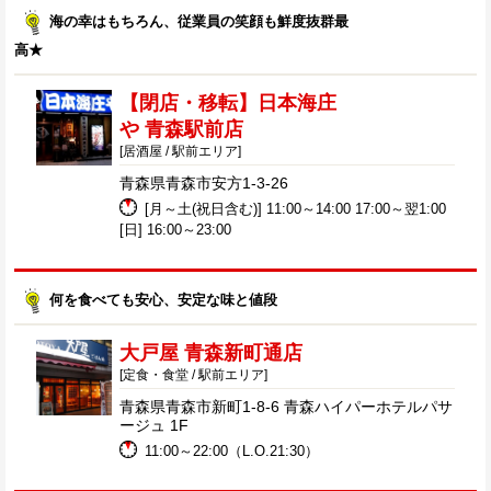
海の幸はもちろん、従業員の笑顔も鮮度抜群最
高★
【閉店・移転】日本海庄
や 青森駅前店
[居酒屋 / 駅前エリア]
青森県青森市安方1-3-26
[月～土(祝日含む)] 11:00～14:00 17:00～翌1:00
[日] 16:00～23:00
何を食べても安心、安定な味と値段
大戸屋 青森新町通店
[定食・食堂 / 駅前エリア]
青森県青森市新町1-8-6 青森ハイパーホテルパサ
ージュ 1F
11:00～22:00（L.O.21:30）