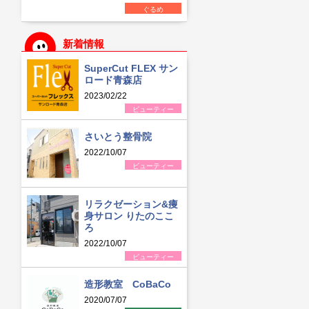
ぐるめ
新着情報
SuperCut FLEX サン
ロード青森店
2023/02/22
ビューティー
さいとう整骨院
2022/10/07
ビューティー
リラクゼーション&痩
身サロン りたのここ
ろ
2022/10/07
ビューティー
造形教室 CoBaCo
2020/07/07