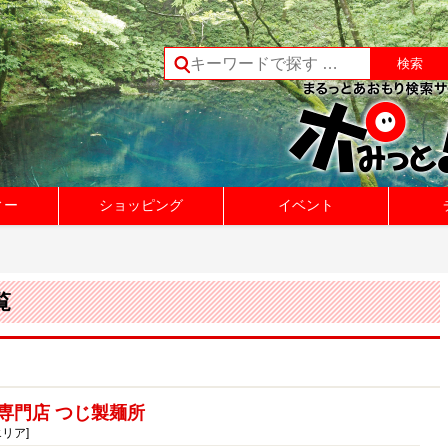
ィー
ショッピング
イベント
覧
専門店 つじ製麺所
エリア]