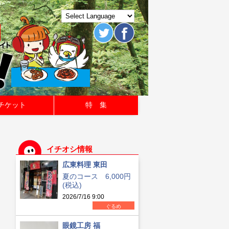
チケット
特 集
イチオシ情報
広東料理 東田
夏のコース 6,000円
(税込)
2026/7/16 9:00
ぐるめ
眼鏡工房 福