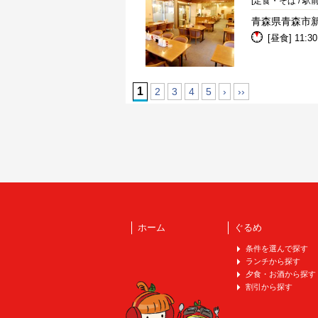
[定食・そば / 駅
青森県青森市新
[昼食] 11:30
1
2
3
4
5
›
››
ホーム
ぐるめ
条件を選んで探す
ランチから探す
夕食・お酒から探す
割引から探す