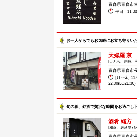
青森県青森市古川1
平日 11:00
お一人からでもお気軽にお立ち寄りい
天婦羅 京
[天ぷら、刺身、和
青森県青森市長島
[月～金] 11:0
22:00(LO21:30)
旬の肴、銘酒で贅沢な時間をお過ごし
酒肴 緒方
[和食、居酒屋 / 
青森県青森市長島