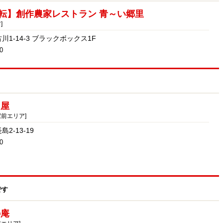
転】創作農家レストラン 青～い郷里
]
1-14-3 ブラックボックス1F
0
田屋
駅前エリア]
2-13-19
0
です
の庵