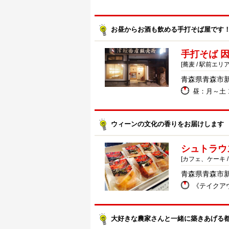
お昼からお酒も飲める手打そば屋です
手打そば 因
[蕎麦 / 駅前エリア
青森県青森市新町
昼：月～土 11
ウィーンの文化の香りをお届けします
シュトラウ
[カフェ、ケーキ /
青森県青森市新町
《テイクアウト
大好きな農家さんと一緒に築きあげる