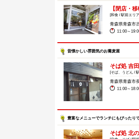
【閉店・移
[和食 / 駅前エリア
青森県青森市古川
11:00～19:0
昔懐かしい雰囲気のお蕎麦屋
そば処 吉
[そば、うどん / 
青森県青森市長島
11:00～18:0
豊富なメニューでランチにもぴったり
そば処 北