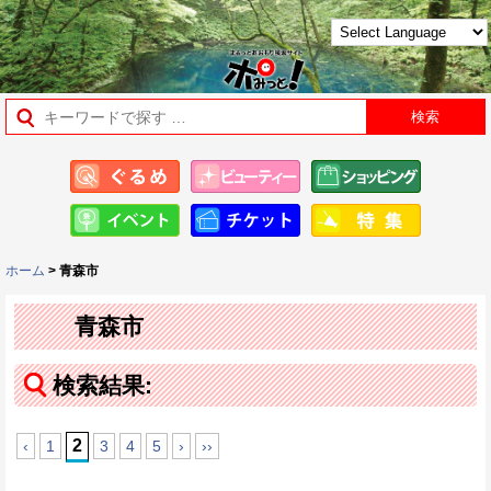
ホーム
> 青森市
青森市
検索結果:
2
‹
1
3
4
5
›
››