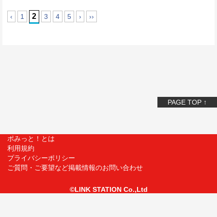
2
‹
1
3
4
5
›
››
PAGE TOP ↑
ポみっと！とは
利用規約
プライバシーポリシー
ご質問・ご要望など掲載情報のお問い合わせ
©LINK STATION Co.,Ltd