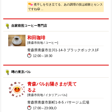
煮干しを引き立てる、あの調理の技は経験とセンス
ですね😃 ...
自家焙煎コーヒー専門店
和田珈琲
[青森市街地 / コーヒー]
青森県青森市古川1-14-3 ブラックボックス1F
12:00～18:30
噂の東京バル
青森バルお陽さまが見て
るよ
[青森市街地 / イタリアンバル]
青森県青森市新町1-8-5 パサージュ広場
17:00～23:00LO