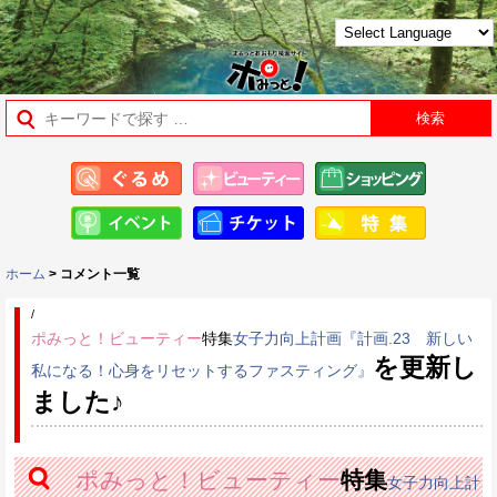
ホーム
> コメント一覧
/
ポみっと！ビューティー
特集
女子力向上計画『計画.23 新しい
を更新し
私になる！心身をリセットするファスティング』
ました♪
ポみっと！ビューティー
特集
女子力向上計